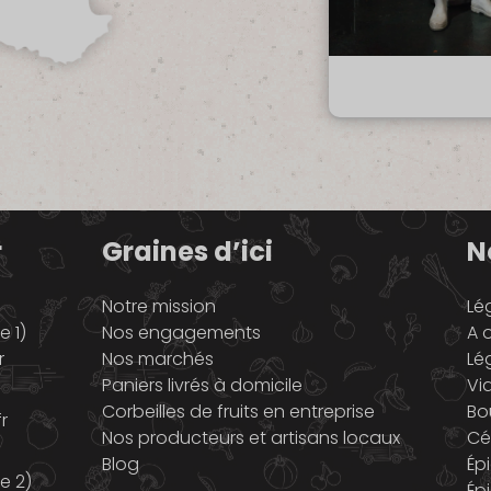
r
Graines d’ici
N
Notre mission
Lé
 1)
Nos engagements
A o
r
Nos marchés
Lé
Paniers livrés à domicile
Vi
Corbeilles de fruits en entreprise
Bo
r
Nos producteurs et artisans locaux
Cé
Blog
Ép
e 2)
Ép