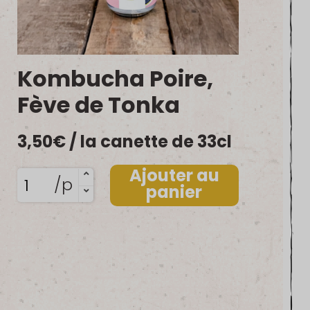
Kombucha Poire,
Fève de Tonka
3,50
€
/ la canette de 33cl
Ajouter au
quantité
/p
panier
de
Kombucha
Poire,
Fève
de