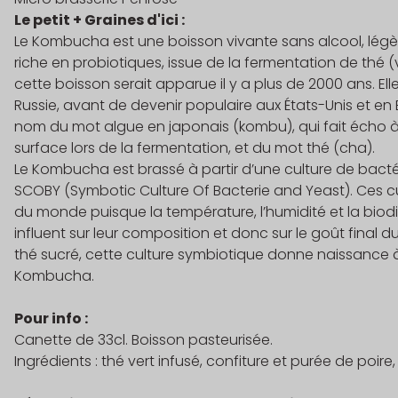
Le petit + Graines d'ici :
Le Kombucha est une boisson vivante sans alcool, légè
riche en probiotiques, issue de la fermentation de thé (
cette boisson serait apparue il y a plus de 2000 ans. El
Russie, avant de devenir populaire aux États-Unis et en E
nom du mot algue en japonais (kombu), qui fait écho à 
surface lors de la fermentation, et du mot thé (cha).
Le Kombucha est brassé à partir d’une culture de bactér
SCOBY (Symbotic Culture Of Bacterie and Yeast). Ces c
du monde puisque la température, l’humidité et la biodi
influent sur leur composition et donc sur le goût final
thé sucré, cette culture symbiotique donne naissance à 
Kombucha.
Pour info :
Canette de 33cl. Boisson pasteurisée.
Ingrédients : thé vert infusé, confiture et purée de poi