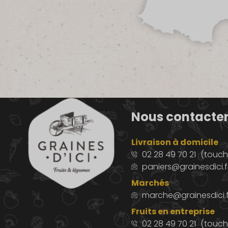
Nous contacte
Livraison à domicile
02 28 49 70 21
(touche
paniers@grainesdici.f
Marchés
marche@grainesdici.f
Fruits en entreprise
02 28 49 70 21
(touch