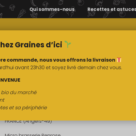
Qui sommes-nous
Recettes et astuce
Comment ça
Nos
marche ?
marchés
hez Graines d’ici
ère commande, nous vous offrons la livraison
’hui avant 23h30 et soyez livré demain chez vous.
DESCRIPTI
ENVENUE
s bio du marché
Kombucha Poire, Fève de Tonka
nt
tes et sa périphérie
Origine :
FRANCE (Angers-49)
Micro brasserie Penrose