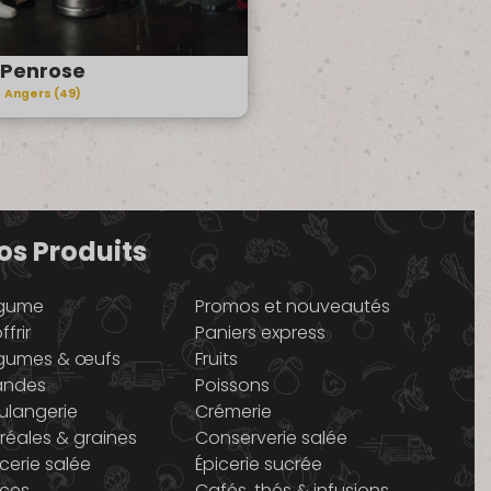
Penrose
Angers (49)
os Produits
gume
Promos et nouveautés
ffrir
Paniers express
gumes & œufs
Fruits
andes
Poissons
ulangerie
Crémerie
réales & graines
Conserverie salée
icerie salée
Épicerie sucrée
ices
Cafés, thés & infusions