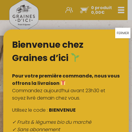
0 produit
Men
0,00
€
Promos et nouveautés
Paniers express
FERMER
Bienvenue chez
Légumes & œufs
Fruits
Graines d’ici
Viandes
Boulangerie
Pour votre première commande, nous vous
Crémerie
offrons la livraison
Commandez aujourd’hui avant 23h30 et
Poissons
soyez livré demain chez vous.
Épicerie salée
Utilisez le code :
BIENVENUE
Épicerie sucrée
✓ Fruits & légumes bio du marché
Épices
✓ Sans abonnement