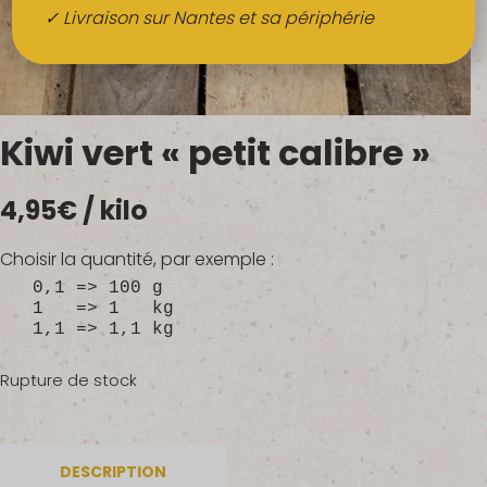
Boissons
✓ Livraison sur Nantes et sa périphérie
Alcools
QUI SOMMES-NOUS ?
Kiwi vert « petit calibre »
FRUITS BIO AU BUREAU
4,95
€
/ kilo
NOS PRODUCTEURS
NOS MARCHÉS
Choisir la quantité, par exemple :
0,1 => 100 g
1 => 1 kg
1,1 => 1,1 kg
Rupture de stock
DESCRIPTION