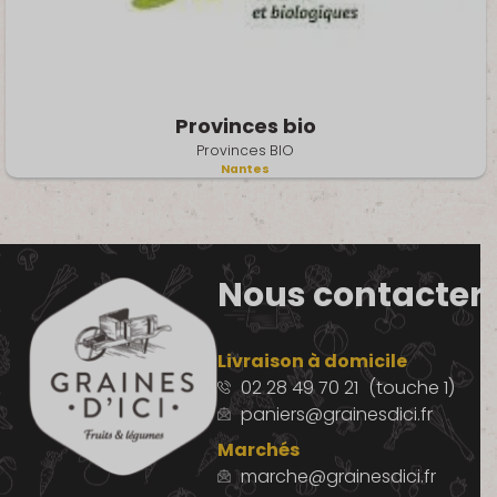
Provinces bio
Provinces BIO
Nantes
Nous contacter
Livraison à domicile
02 28 49 70 21
(touche 1)
paniers@grainesdici.fr
Marchés
marche@grainesdici.fr