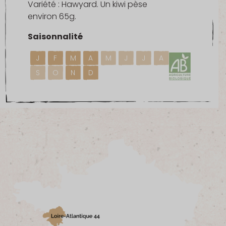
Variété : Hawyard. Un kiwi pèse
environ 65g.
Saisonnalité
J
F
M
A
M
J
J
A
S
O
N
D