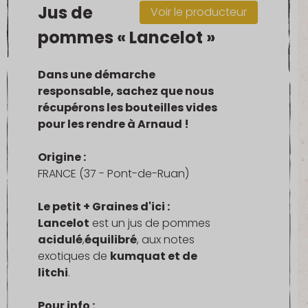
Jus de
Voir le producteur
pommes « Lancelot »
Dans une démarche
responsable, sachez que nous
récupérons les bouteilles vides
pour les rendre à Arnaud !
Origine :
FRANCE (37 - Pont-de-Ruan)
Le petit + Graines d'ici :
Lancelot
est un jus de pommes
acidulé
,
équilibré
, aux notes
exotiques de
kumquat et de
litchi
.
Pour info :