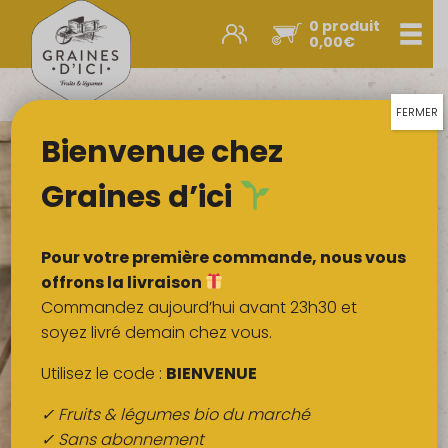
0 produit
Men
0,00
€
Promos et nouveautés
Paniers express
FERMER
Bienvenue chez
Légumes & œufs
Fruits
Graines d’ici
Viandes
Boulangerie
Pour votre première commande, nous vous
Crémerie
offrons la livraison
Commandez aujourd’hui avant 23h30 et
Poissons
soyez livré demain chez vous.
Épicerie salée
Utilisez le code :
BIENVENUE
Épicerie sucrée
✓ Fruits & légumes bio du marché
Épices
✓ Sans abonnement