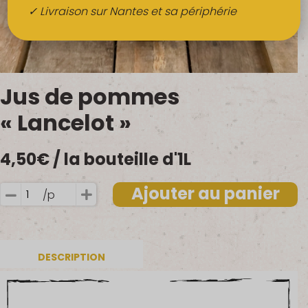
Boissons
✓ Livraison sur Nantes et sa périphérie
Alcools
QUI SOMMES-NOUS ?
Jus de pommes
FRUITS BIO AU BUREAU
« Lancelot »
NOS PRODUCTEURS
4,50
€
/ la bouteille d'1L
NOS MARCHÉS
Ajouter au panier
/p
quantité
de
Jus
de
DESCRIPTION
pommes
"Lancelot"