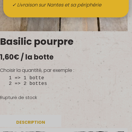
Boissons
✓ Livraison sur Nantes et sa périphérie
Alcools
QUI SOMMES-NOUS ?
Basilic pourpre
FRUITS BIO AU BUREAU
1,60
€
/ la botte
NOS PRODUCTEURS
NOS MARCHÉS
Choisir la quantité, par exemple :
1 => 1 botte
2 => 2 bottes
Rupture de stock
DESCRIPTION