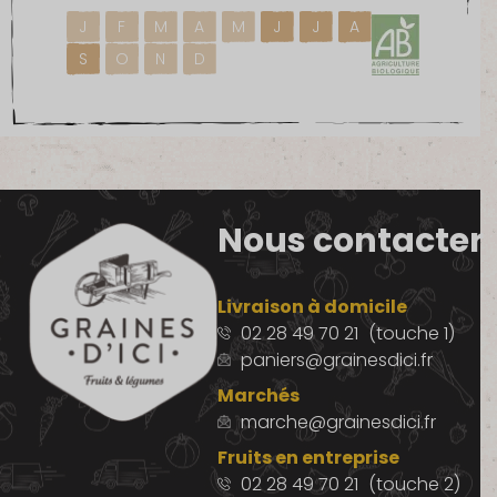
J
F
M
A
M
J
J
A
S
O
N
D
Nous contacter
Livraison à domicile
02 28 49 70 21
(touche 1)
paniers@grainesdici.fr
Marchés
marche@grainesdici.fr
Fruits en entreprise
02 28 49 70 21
(touche 2)