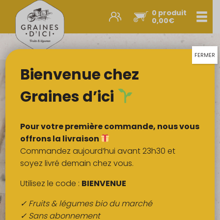
0 produit
Men
0,00
€
Promos et nouveautés
Paniers express
FERMER
Bienvenue chez
Légumes & œufs
Fruits
Graines d’ici
Viandes
Boulangerie
Pour votre première commande, nous vous
Crémerie
offrons la livraison
Commandez aujourd’hui avant 23h30 et
Poissons
soyez livré demain chez vous.
Épicerie salée
Utilisez le code :
BIENVENUE
Épicerie sucrée
✓ Fruits & légumes bio du marché
Épices
✓ Sans abonnement