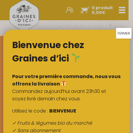
0 produit
Men
0,00
€
Promos et nouveautés
Paniers express
FERMER
Bienvenue chez
Légumes & œufs
Fruits
Graines d’ici
Viandes
Boulangerie
Pour votre première commande, nous vous
Crémerie
offrons la livraison
Commandez aujourd’hui avant 23h30 et
Poissons
soyez livré demain chez vous.
Épicerie salée
Utilisez le code :
BIENVENUE
Épicerie sucrée
✓ Fruits & légumes bio du marché
Épices
✓ Sans abonnement