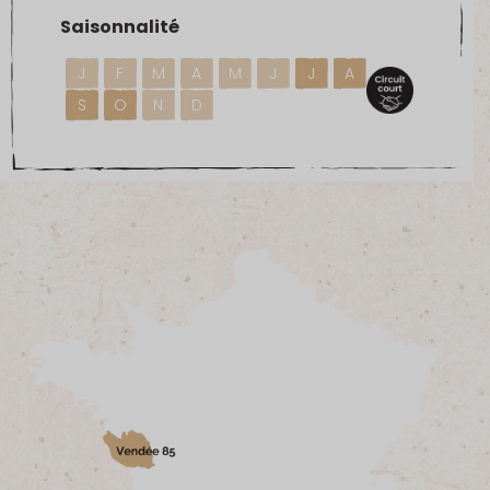
Saisonnalité
J
F
M
A
M
J
J
A
S
O
N
D