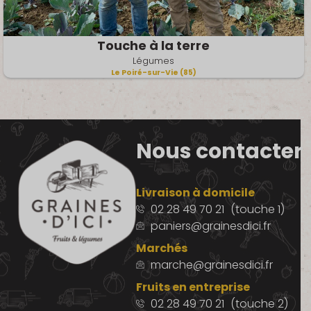
Touche à la terre
Légumes
Le Poiré-sur-Vie (85)
Nous contacter
Livraison à domicile
02 28 49 70 21
(touche 1)
paniers@grainesdici.fr
Marchés
marche@grainesdici.fr
Fruits en entreprise
02 28 49 70 21
(touche 2)