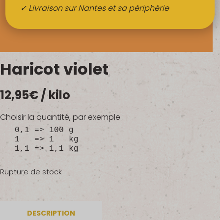
Boissons
✓ Livraison sur Nantes et sa périphérie
Alcools
QUI SOMMES-NOUS ?
Haricot violet
FRUITS BIO AU BUREAU
12,95
€
/ kilo
NOS PRODUCTEURS
NOS MARCHÉS
Choisir la quantité, par exemple :
0,1 => 100 g
1 => 1 kg
1,1 => 1,1 kg
Rupture de stock
DESCRIPTION