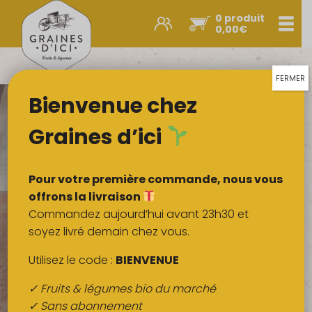
0 produit
Men
0,00
€
Promos et nouveautés
Paniers express
FERMER
Bienvenue chez
Légumes & œufs
Fruits
Graines d’ici
Viandes
Boulangerie
Pour votre première commande, nous vous
Crémerie
offrons la livraison
Commandez aujourd’hui avant 23h30 et
Poissons
soyez livré demain chez vous.
Épicerie salée
Utilisez le code :
BIENVENUE
Épicerie sucrée
✓ Fruits & légumes bio du marché
Épices
✓ Sans abonnement