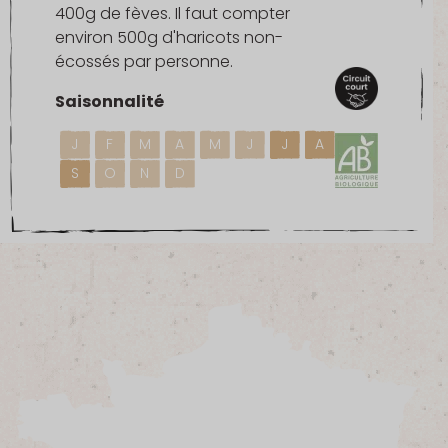
400g de fèves. Il faut compter
environ 500g d'haricots non-
écossés par personne.
Saisonnalité
J
F
M
A
M
J
J
A
S
O
N
D