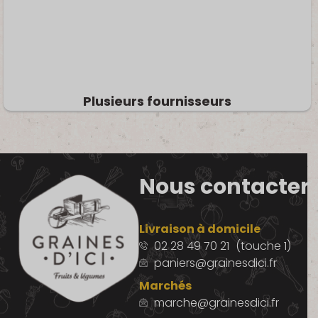
Plusieurs fournisseurs
Nous contacter
Livraison à domicile
02 28 49 70 21
(touche 1)
paniers@grainesdici.fr
Marchés
marche@grainesdici.fr