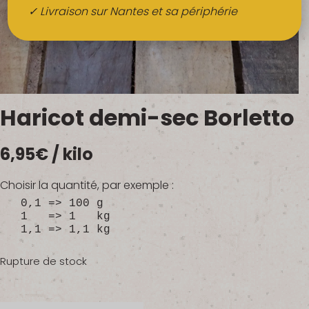
Boissons
✓ Livraison sur Nantes et sa périphérie
Alcools
QUI SOMMES-NOUS ?
FRUITS BIO AU BUREAU
Haricot demi-sec Borletto
NOS PRODUCTEURS
6,95
€
/ kilo
NOS MARCHÉS
Choisir la quantité, par exemple :
0,1 => 100 g
1 => 1 kg
1,1 => 1,1 kg
Rupture de stock