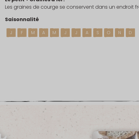
Les graines de courge se conservent dans un endroit fra
Saisonnalité
J
F
M
A
M
J
J
A
S
O
N
D