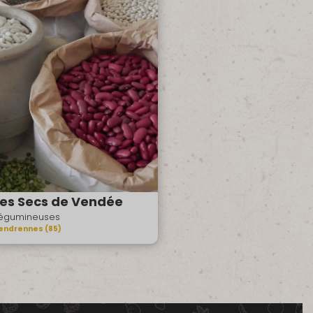
es Secs de Vendée
égumineuses
endrennes (85)