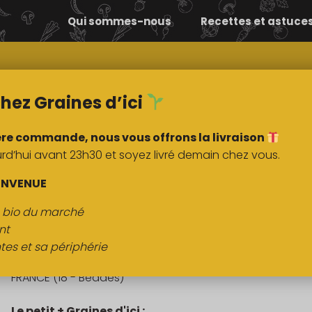
Qui sommes-nous
Recettes et astuce
Comment ça
Nos
marche ?
marchés
hez Graines d’ici
ère commande, nous vous offrons la livraison
’hui avant 23h30 et soyez livré demain chez vous.
DESCRIPTI
ENVENUE
s bio du marché
Graines de courge
nt
tes et sa périphérie
Origine :
FRANCE (18 - Beddes)
Le petit + Graines d'ici :