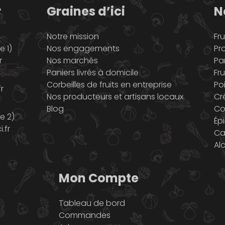
r
Graines d’ici
N
Notre mission
Fru
 1)
Nos engagements
Pr
r
Nos marchés
Pa
Paniers livrés à domicile
Fru
Corbeilles de fruits en entreprise
Po
r
Nos producteurs et artisans locaux
Cr
Blog
Co
e 2)
Ép
.fr
Ca
Al
Mon Compte
Tableau de bord
Commandes