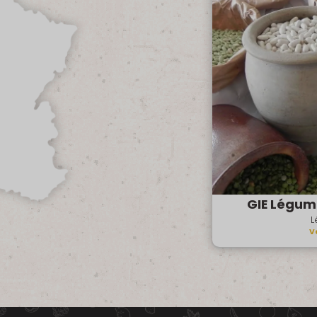
GIE Légum
L
V