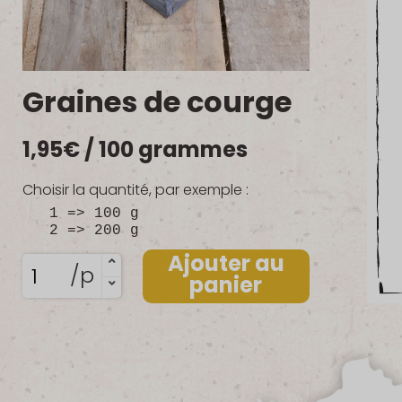
Graines de courge
1,95
€
/ 100 grammes
Choisir la quantité, par exemple :
1 => 100 g
2 => 200 g
Ajouter au
quantité
/p
panier
de
Graines
de
courge