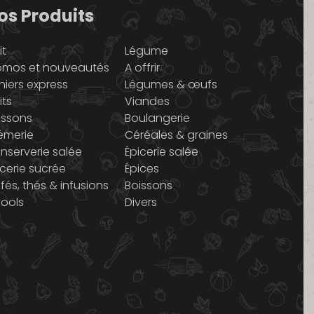
os Produits
it
Légume
omos et nouveautés
A offrir
niers express
Légumes & œufs
its
Viandes
issons
Boulangerie
émerie
Céréales & graines
nserverie salée
Épicerie salée
icerie sucrée
Épices
fés, thés & infusions
Boissons
cools
Divers