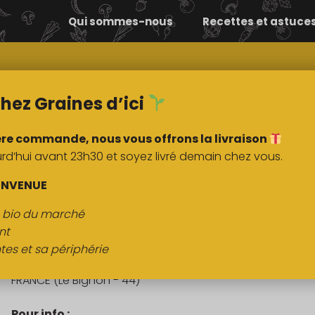
Qui sommes-nous
Recettes et astuce
Comment ça
Nos
marche ?
marchés
hez Graines d’ici
ère commande, nous vous offrons la livraison
’hui avant 23h30 et soyez livré demain chez vous.
DESCRIPTI
ENVENUE
s bio du marché
Fromage frais de vache nature
nt
tes et sa périphérie
Origine :
FRANCE (Le Bignon - 44)
Pour info :