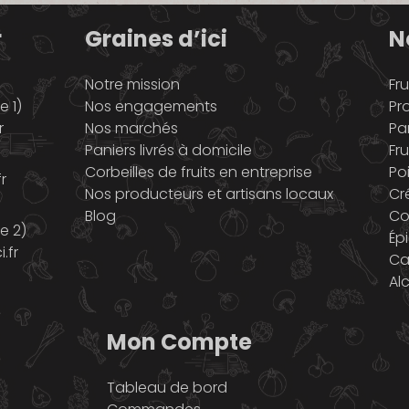
r
Graines d’ici
N
Notre mission
Fru
 1)
Nos engagements
Pr
r
Nos marchés
Pa
Paniers livrés à domicile
Fru
Corbeilles de fruits en entreprise
Po
r
Nos producteurs et artisans locaux
Cr
Blog
Co
e 2)
Ép
.fr
Ca
Al
Mon Compte
Tableau de bord