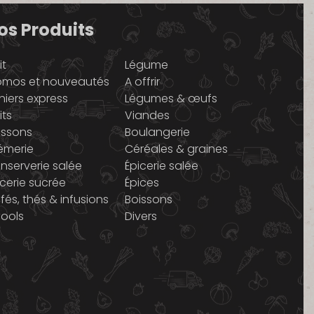
os Produits
it
Légume
omos et nouveautés
A offrir
niers express
Légumes & œufs
its
Viandes
issons
Boulangerie
émerie
Céréales & graines
nserverie salée
Épicerie salée
icerie sucrée
Épices
fés, thés & infusions
Boissons
cools
Divers