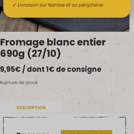
Boissons
✓ Livraison sur Nantes et sa périphérie
Alcools
QUI SOMMES-NOUS ?
Fromage blanc entier
FRUITS BIO AU BUREAU
690g (27/10)
NOS PRODUCTEURS
9,95
€
/ dont 1€ de consigne
NOS MARCHÉS
Rupture de stock
DESCRIPTION