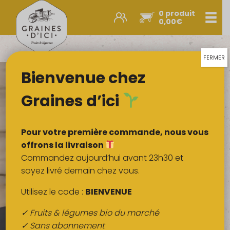
0 produit
Men
0,00
€
Promos et nouveautés
Paniers express
FERMER
Bienvenue chez
Légumes & œufs
Fruits
Graines d’ici
Viandes
Boulangerie
Pour votre première commande, nous vous
Crémerie
offrons la livraison
Commandez aujourd’hui avant 23h30 et
Poissons
soyez livré demain chez vous.
Épicerie salée
Utilisez le code :
BIENVENUE
Épicerie sucrée
✓ Fruits & légumes bio du marché
Épices
✓ Sans abonnement