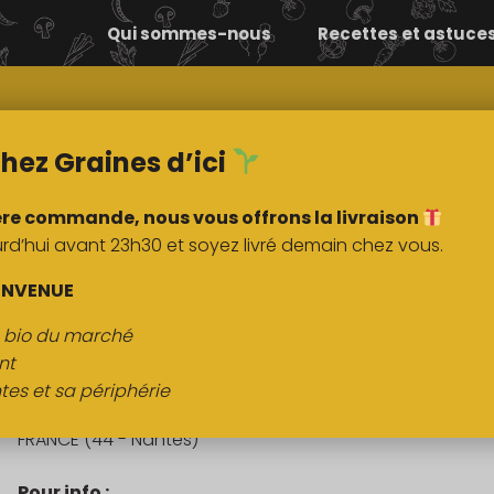
Qui sommes-nous
Recettes et astuce
Comment ça
Nos
marche ?
marchés
hez Graines d’ici
ère commande, nous vous offrons la livraison
’hui avant 23h30 et soyez livré demain chez vous.
DESCRIPTI
ENVENUE
s bio du marché
Framboisier « Golden Queen »
nt
tes et sa périphérie
Origine :
FRANCE (44 - Nantes)
Pour info :