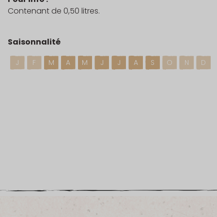
Contenant de 0,50 litres.
Saisonnalité
J
F
M
A
M
J
J
A
S
O
N
D