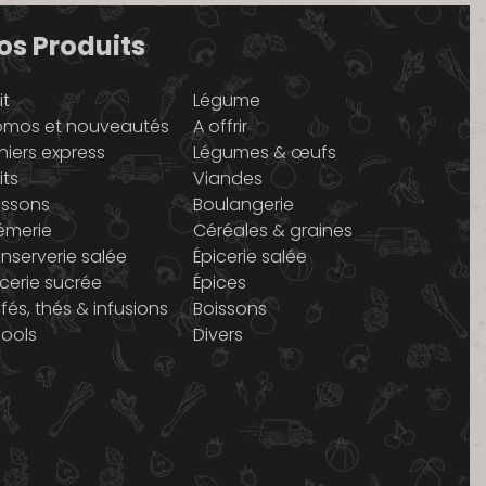
os Produits
it
Légume
omos et nouveautés
A offrir
niers express
Légumes & œufs
its
Viandes
issons
Boulangerie
émerie
Céréales & graines
nserverie salée
Épicerie salée
icerie sucrée
Épices
fés, thés & infusions
Boissons
cools
Divers