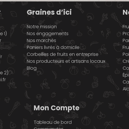
r
Graines d’ici
N
Notre mission
Fru
 1)
Nos engagements
Pr
r
Nos marchés
Pa
Paniers livrés à domicile
Fru
Corbeilles de fruits en entreprise
Po
r
Nos producteurs et artisans locaux
Cr
Blog
Co
e 2)
Ép
.fr
Ca
Al
Mon Compte
Tableau de bord