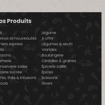
os Produits
it
Légume
omos et nouveautés
A offrir
niers express
Légumes & œufs
its
Viandes
issons
Boulangerie
émerie
Céréales & graines
nserverie salée
Épicerie salée
icerie sucrée
Épices
fés, thés & infusions
Boissons
cools
Divers