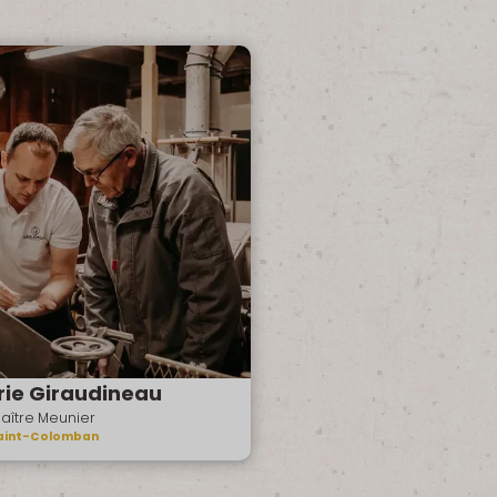
rie Giraudineau
aître Meunier
aint-Colomban