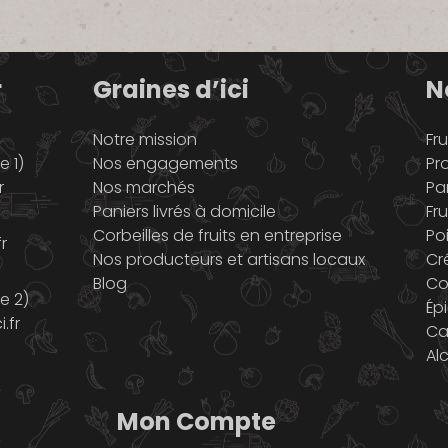
r
Graines d’ici
N
Notre mission
Fru
 1)
Nos engagements
Pr
r
Nos marchés
Pa
Paniers livrés à domicile
Fru
Corbeilles de fruits en entreprise
Po
r
Nos producteurs et artisans locaux
Cr
Blog
Co
e 2)
Ép
.fr
Ca
Al
Mon Compte