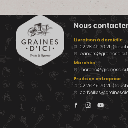
Nous contacte
Livraison à domicile
02 28 49 70 21
(touche
paniers@grainesdici.f
Marchés
marche@grainesdici.f
Fruits en entreprise
02 28 49 70 21
(touch
corbeilles@grainesdici