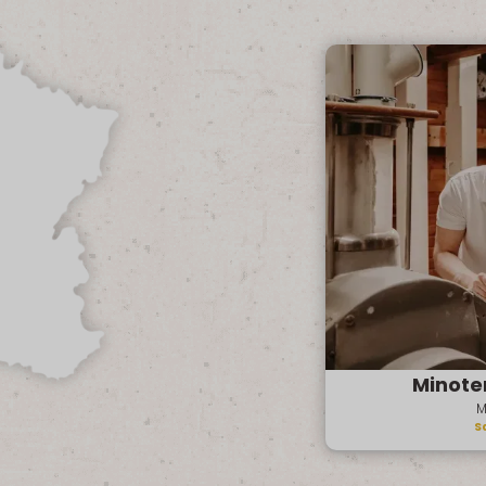
Minote
M
S