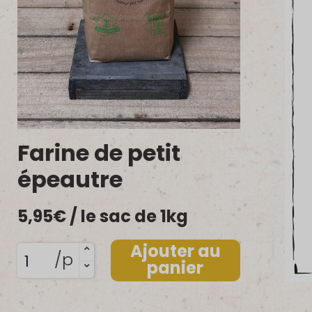
Farine de petit
épeautre
5,95
€
/ le sac de 1kg
Ajouter au
quantité
/p
panier
de
Farine