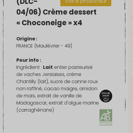
(DLC-
Voir le producteur
04/06) Crème dessert
« Choconeige » x4
Origine :
FRANCE (Maulévrier - 49)
Pour info :
Ingrédient :
Lait
entier pasteurisé
de vaches Jersiaises, crème
Chantilly (lait), sucre de canne roux
non raffiné, cacao maigre, amidon
de maïs, extrait de vanille de
Madagascar, extrait d'algue marine
(carraghénane)