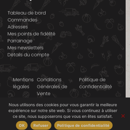
Tableau de bord
Commandes
Adresses
Mes points de fidélité
Parrainage
Mes newsletters
Détails du compte
Mentions
Conditions
Politique de
légales
Générales de
confidentialité
Vente
Nous utilisons des cookies pour vous garantir la meilleure
© 2014-2026 Graines
expérience sur notre site web. Si vous continuez à utiliser
d'ici
ce site, nous supposerons que vous en êtes satisfait.
OK
Refuser
Politique de confidentialité