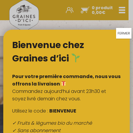
0 produit
Men
0,00
€
Promos et nouveautés
Paniers express
FERMER
Bienvenue chez
Légumes & œufs
Fruits
Graines d’ici
Viandes
Boulangerie
Pour votre première commande, nous vous
Crémerie
offrons la livraison
Commandez aujourd’hui avant 23h30 et
Poissons
soyez livré demain chez vous.
Épicerie salée
Utilisez le code :
BIENVENUE
Épicerie sucrée
✓ Fruits & légumes bio du marché
Épices
✓ Sans abonnement