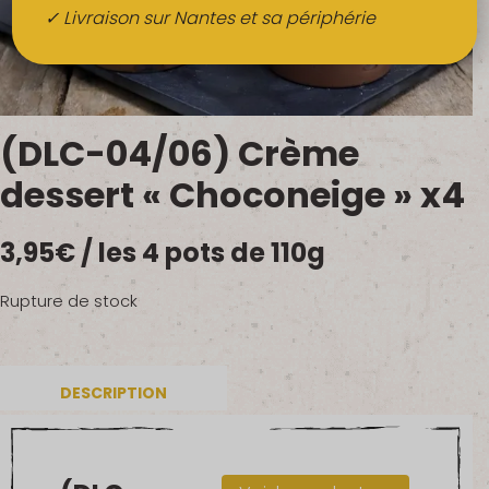
Boissons
✓ Livraison sur Nantes et sa périphérie
Alcools
QUI SOMMES-NOUS ?
(DLC-04/06) Crème
FRUITS BIO AU BUREAU
dessert « Choconeige » x4
NOS PRODUCTEURS
3,95
€
/ les 4 pots de 110g
NOS MARCHÉS
Rupture de stock
DESCRIPTION