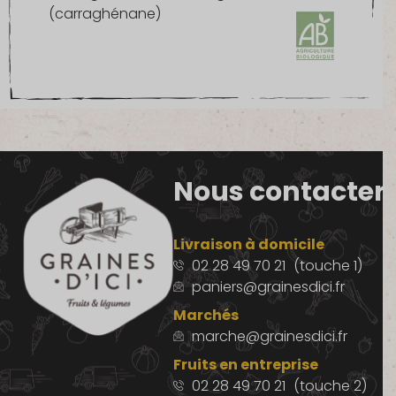
(carraghénane)
Nous contacter
Livraison à domicile
02 28 49 70 21
(touche 1)
paniers@grainesdici.fr
Marchés
marche@grainesdici.fr
Fruits en entreprise
02 28 49 70 21
(touche 2)