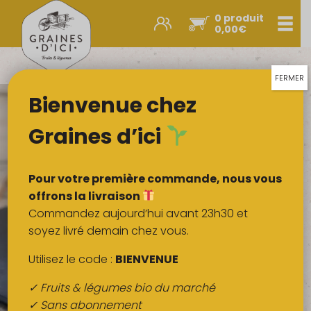
0 produit
Men
0,00
€
Promos et nouveautés
Paniers express
FERMER
Bienvenue chez
Légumes & œufs
Fruits
Graines d’ici
Viandes
Boulangerie
Pour votre première commande, nous vous
Crémerie
offrons la livraison
Commandez aujourd’hui avant 23h30 et
Poissons
soyez livré demain chez vous.
Épicerie salée
Utilisez le code :
BIENVENUE
Épicerie sucrée
✓ Fruits & légumes bio du marché
Épices
✓ Sans abonnement