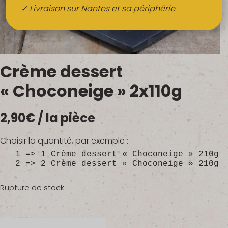
Boissons
✓ Livraison sur Nantes et sa périphérie
Alcools
QUI SOMMES-NOUS ?
Crème dessert
FRUITS BIO AU BUREAU
« Choconeige » 2x110g
NOS PRODUCTEURS
2,90
€
/ la pièce
NOS MARCHÉS
Choisir la quantité, par exemple :
1 => 1 Crème dessert « Choconeige » 210g
2 => 2 Crème dessert « Choconeige » 210g
Rupture de stock