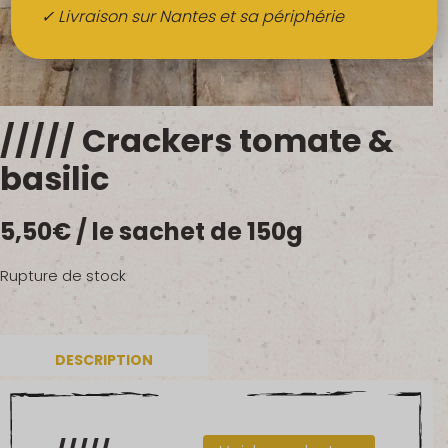
Boissons
✓ Livraison sur Nantes et sa périphérie
Alcools
QUI SOMMES-NOUS ?
///// Crackers tomate &
FRUITS BIO AU BUREAU
basilic
NOS PRODUCTEURS
5,50
€
/ le sachet de 150g
NOS MARCHÉS
Rupture de stock
DESCRIPTION