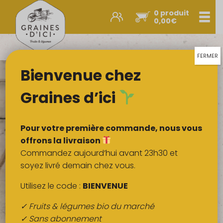
0 produit
Men
0,00
€
Promos et nouveautés
Paniers express
FERMER
Bienvenue chez
Légumes & œufs
Fruits
Graines d’ici
Viandes
Boulangerie
Pour votre première commande, nous vous
Crémerie
offrons la livraison
Commandez aujourd’hui avant 23h30 et
Poissons
soyez livré demain chez vous.
Épicerie salée
Utilisez le code :
BIENVENUE
Épicerie sucrée
✓ Fruits & légumes bio du marché
Épices
✓ Sans abonnement