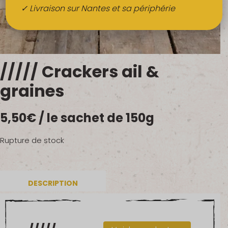
Boissons
✓ Livraison sur Nantes et sa périphérie
Alcools
QUI SOMMES-NOUS ?
///// Crackers ail &
FRUITS BIO AU BUREAU
graines
NOS PRODUCTEURS
5,50
€
/ le sachet de 150g
NOS MARCHÉS
Rupture de stock
DESCRIPTION