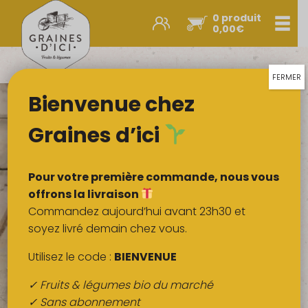
0 produit
Men
0,00
€
Promos et nouveautés
Paniers express
FERMER
Bienvenue chez
Légumes & œufs
Fruits
Graines d’ici
Viandes
Boulangerie
Pour votre première commande, nous vous
Crémerie
offrons la livraison
Commandez aujourd’hui avant 23h30 et
Poissons
soyez livré demain chez vous.
Épicerie salée
Utilisez le code :
BIENVENUE
Épicerie sucrée
✓ Fruits & légumes bio du marché
Épices
✓ Sans abonnement