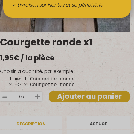
Boissons
✓ Livraison sur Nantes et sa périphérie
Alcools
QUI SOMMES-NOUS ?
Courgette ronde x1
FRUITS BIO AU BUREAU
1,95
€
/ la pièce
NOS PRODUCTEURS
NOS MARCHÉS
Choisir la quantité, par exemple :
1 => 1 Courgette ronde
2 => 2 Courgette ronde
Ajouter au panier
/p
quantité
de
Courgette
ronde
DESCRIPTION
ASTUCE
x1