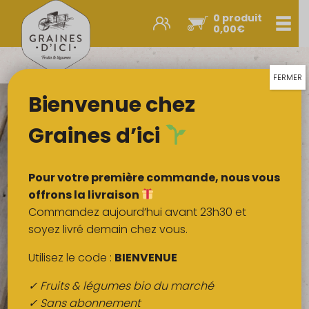
0 produit
Men
0,00
€
Promos et nouveautés
Paniers express
FERMER
Bienvenue chez
Légumes & œufs
Fruits
Graines d’ici
Viandes
Boulangerie
Pour votre première commande, nous vous
Crémerie
offrons la livraison
Commandez aujourd’hui avant 23h30 et
Poissons
soyez livré demain chez vous.
Épicerie salée
Utilisez le code :
BIENVENUE
Épicerie sucrée
✓ Fruits & légumes bio du marché
Épices
✓ Sans abonnement