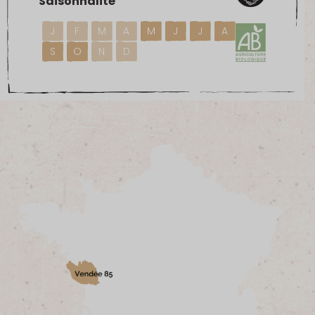
Saisonnalité
J
F
M
A
M
J
J
A
S
O
N
D