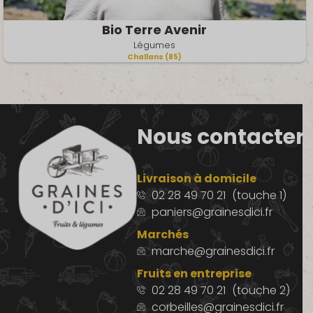
Bio Terre Avenir
Légumes
Challans (85)
Nous contacter
Livraison à domicile
02 28 49 70 21
(touche 1)
paniers@grainesdici.fr
Marchés
marche@grainesdici.fr
Fruits en entreprise
02 28 49 70 21
(touche 2)
corbeilles@grainesdici.fr