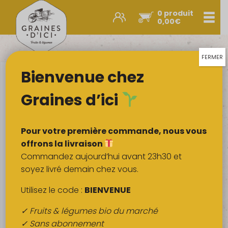
0 produit
Men
0,00
€
Promos et nouveautés
Paniers express
FERMER
Bienvenue chez
Légumes & œufs
Fruits
Graines d’ici
Viandes
Boulangerie
Pour votre première commande, nous vous
Crémerie
offrons la livraison
Commandez aujourd’hui avant 23h30 et
Poissons
soyez livré demain chez vous.
Épicerie salée
Utilisez le code :
BIENVENUE
Épicerie sucrée
✓ Fruits & légumes bio du marché
Épices
✓ Sans abonnement