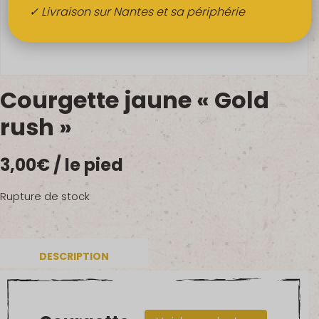
Boissons
✓ Livraison sur Nantes et sa périphérie
Alcools
QUI SOMMES-NOUS ?
Courgette jaune « Gold
FRUITS BIO AU BUREAU
rush »
NOS PRODUCTEURS
3,00
€
/ le pied
NOS MARCHÉS
Rupture de stock
DESCRIPTION