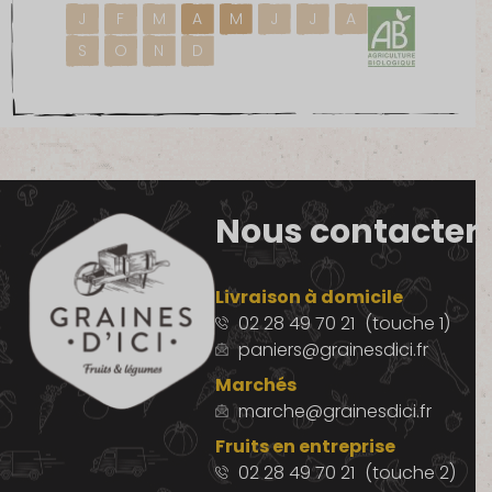
J
F
M
A
M
J
J
A
S
O
N
D
Nous contacter
Livraison à domicile
02 28 49 70 21
(touche 1)
paniers@grainesdici.fr
Marchés
marche@grainesdici.fr
Fruits en entreprise
02 28 49 70 21
(touche 2)