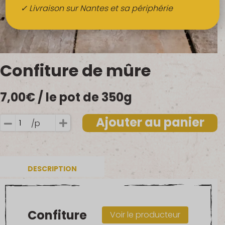
Boissons
✓ Livraison sur Nantes et sa périphérie
Alcools
QUI SOMMES-NOUS ?
Confiture de mûre
FRUITS BIO AU BUREAU
7,00
€
/ le pot de 350g
NOS PRODUCTEURS
NOS MARCHÉS
Ajouter au panier
/p
quantité
de
Confiture
de
DESCRIPTION
mûre
Confiture
Voir le producteur