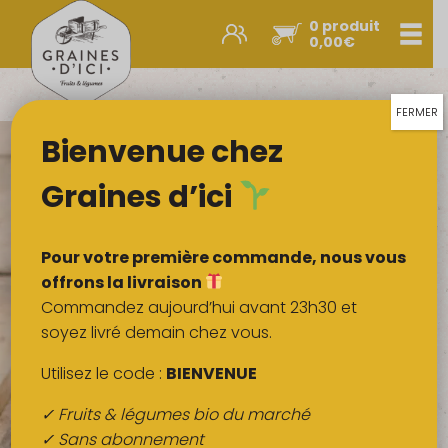
0 produit
Men
0,00
€
Promos et nouveautés
Paniers express
FERMER
Bienvenue chez
Légumes & œufs
Fruits
Graines d’ici
Viandes
Boulangerie
Pour votre première commande, nous vous
Crémerie
offrons la livraison
Commandez aujourd’hui avant 23h30 et
Poissons
soyez livré demain chez vous.
Épicerie salée
Utilisez le code :
BIENVENUE
Épicerie sucrée
✓ Fruits & légumes bio du marché
Épices
✓ Sans abonnement