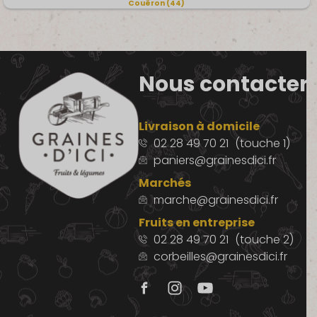
Couëron (44)
Nous contacter
Livraison à domicile
02 28 49 70 21
(touche 1)
paniers@grainesdici.fr
Marchés
marche@grainesdici.fr
Fruits en entreprise
02 28 49 70 21
(touche 2)
corbeilles@grainesdici.fr