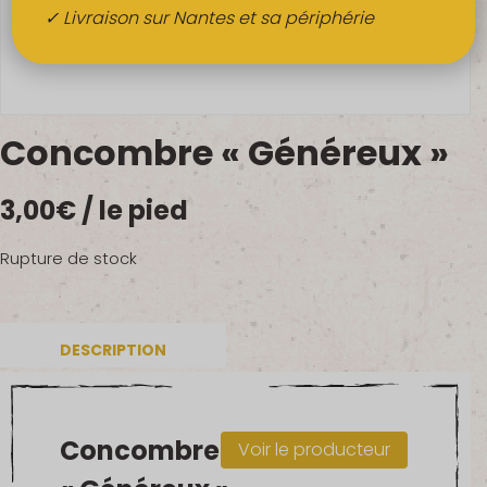
Boissons
✓ Livraison sur Nantes et sa périphérie
Alcools
QUI SOMMES-NOUS ?
Concombre « Généreux »
FRUITS BIO AU BUREAU
3,00
€
/ le pied
NOS PRODUCTEURS
NOS MARCHÉS
Rupture de stock
DESCRIPTION
Concombre
Voir le producteur