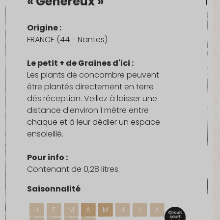
« Généreux »
Origine :
FRANCE (44 - Nantes)
Le petit + de Graines d'ici :
Les plants de concombre peuvent
être plantés directement en terre
dés réception. Veillez à laisser une
distance d'environ 1 mètre entre
chaque et à leur dédier un espace
ensoleillé.
Pour info :
Contenant de 0,28 litres.
Saisonnalité
J
F
M
A
M
J
J
A