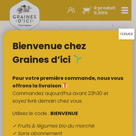
0 produit
Men
0,00
€
Promos et nouveautés
Paniers express
FERMER
Bienvenue chez
Légumes & œufs
Fruits
Graines d’ici
Viandes
Boulangerie
Pour votre première commande, nous vous
Crémerie
offrons la livraison
Commandez aujourd’hui avant 23h30 et
Poissons
soyez livré demain chez vous.
Épicerie salée
Utilisez le code :
BIENVENUE
Épicerie sucrée
✓ Fruits & légumes bio du marché
Épices
✓ Sans abonnement