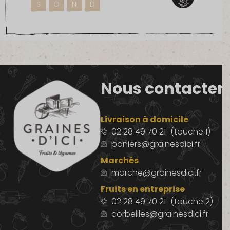
S
O
N
D
Nous contacter
Livraison à domicile
02 28 49 70 21
(touche 1)
paniers@grainesdici.fr
Marchés
marche@grainesdici.fr
Fruits en entreprise
02 28 49 70 21
(touche 2)
corbeilles@grainesdici.fr