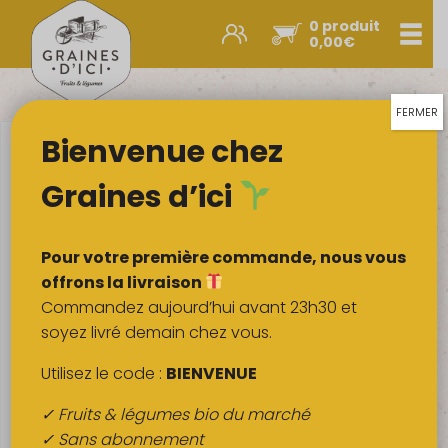
0 produit
Men
0,00
€
Promos et nouveautés
Paniers express
FERMER
Bienvenue chez
Légumes & œufs
Fruits
Graines d’ici
Viandes
Boulangerie
Pour votre première commande, nous vous
Crémerie
offrons la livraison
Commandez aujourd’hui avant 23h30 et
Poissons
soyez livré demain chez vous.
Épicerie salée
Utilisez le code :
BIENVENUE
Épicerie sucrée
✓ Fruits & légumes bio du marché
Épices
✓ Sans abonnement