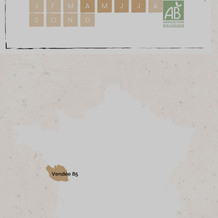
J
F
M
A
M
J
J
A
S
O
N
D