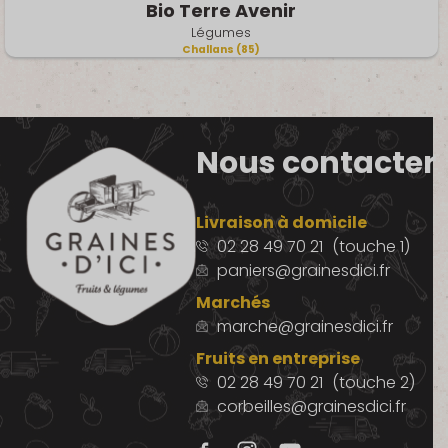
Bio Terre Avenir
Légumes
Challans (85)
Nous contacter
Livraison à domicile
02 28 49 70 21
(touche 1)
paniers@grainesdici.fr
Marchés
marche@grainesdici.fr
Fruits en entreprise
02 28 49 70 21
(touche 2)
corbeilles@grainesdici.fr