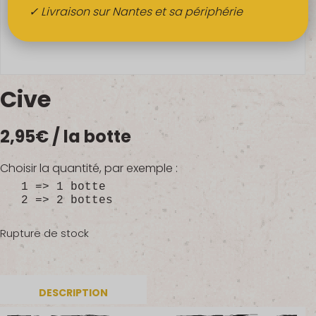
Boissons
✓ Livraison sur Nantes et sa périphérie
Alcools
QUI SOMMES-NOUS ?
Cive
FRUITS BIO AU BUREAU
2,95
€
/ la botte
NOS PRODUCTEURS
NOS MARCHÉS
Choisir la quantité, par exemple :
1 => 1 botte
2 => 2 bottes
Rupture de stock
DESCRIPTION