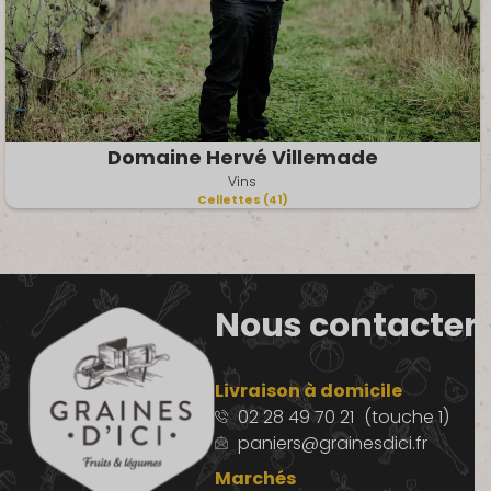
Domaine Hervé Villemade
Vins
Cellettes (41)
Nous contacter
Livraison à domicile
02 28 49 70 21
(touche 1)
paniers@grainesdici.fr
Marchés