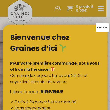
0 produit
Men
0,00
€
Promos et nouveautés
Paniers express
FERMER
Bienvenue chez
Légumes & œufs
Fruits
Graines d’ici
Viandes
Boulangerie
Pour votre première commande, nous vous
Crémerie
offrons la livraison
Commandez aujourd’hui avant 23h30 et
Poissons
soyez livré demain chez vous.
Épicerie salée
Utilisez le code :
BIENVENUE
Épicerie sucrée
✓ Fruits & légumes bio du marché
Épices
✓ Sans abonnement