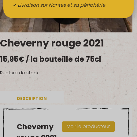
Boissons
✓ Livraison sur Nantes et sa périphérie
Alcools
QUI SOMMES-NOUS ?
Cheverny rouge 2021
FRUITS BIO AU BUREAU
15,95
€
/ la bouteille de 75cl
NOS PRODUCTEURS
NOS MARCHÉS
Rupture de stock
DESCRIPTION
Cheverny
Voir le producteur