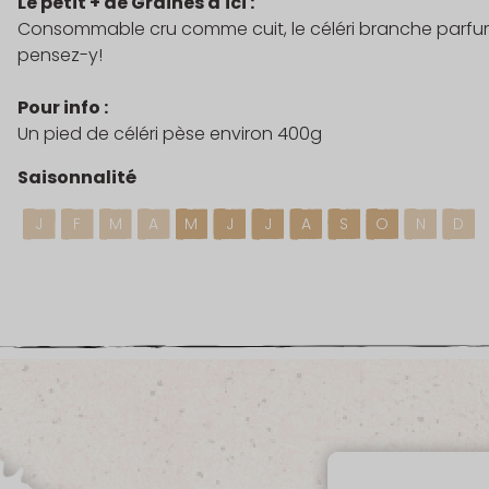
Le petit + de Graines d'ici :
Consommable cru comme cuit, le céléri branche parfum
pensez-y!
Pour info :
Un pied de céléri pèse environ 400g
Saisonnalité
J
F
M
A
M
J
J
A
S
O
N
D