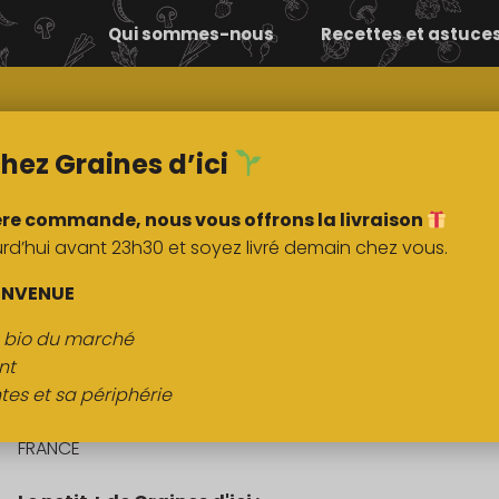
Qui sommes-nous
Recettes et astuce
Comment ça
Nos
marche ?
marchés
hez Graines d’ici
ère commande, nous vous offrons la livraison
’hui avant 23h30 et soyez livré demain chez vous.
DESCRIPTION
ASTUCE
ENVENUE
s bio du marché
Céleri Branche
nt
tes et sa périphérie
Origine
:
FRANCE