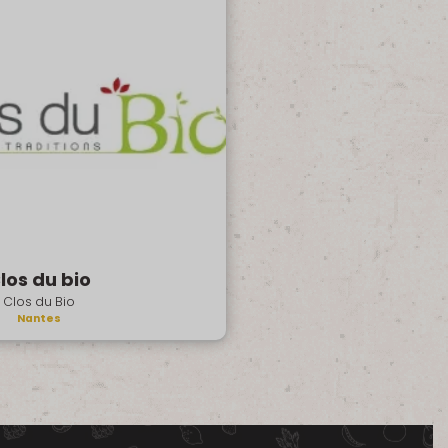
los du bio
Clos du Bio
Nantes