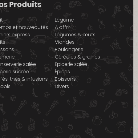
os Produits
it
Légume
omos et nouveautés
A offrir
niers express
Légumes & œufs
its
Viandes
issons
Boulangerie
émerie
Céréales & graines
nserverie salée
Épicerie salée
icerie sucrée
Épices
fés, thés & infusions
Boissons
cools
Divers