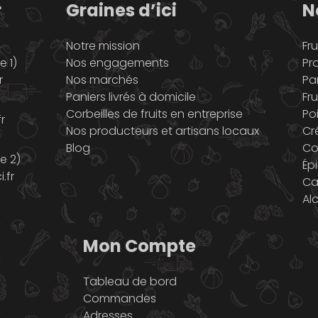
r
Graines d’ici
N
Notre mission
Fru
 1)
Nos engagements
Pr
r
Nos marchés
Pa
Paniers livrés à domicile
Fru
Corbeilles de fruits en entreprise
Po
r
Nos producteurs et artisans locaux
Cr
Blog
Co
e 2)
Ép
.fr
Ca
Al
Mon Compte
Tableau de bord
Commandes
Adresses