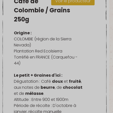
Café de
Voir le producteur
Colombie / Grains
250g
Origine :
COLOMBIE (région de la Sierra
Nevada)
Plantation Red Ecolsierra
Torréfié en FRANCE (Carquefou -
44)
Le petit + Graines d'ici :
Dégustation : Café
doux
et
fruité
,
aux notes de
beurre
, de
chocolat
et de
mélasse
.
Altitude : Entre 900 et 1900m
Période de récolte : D'octobre à
janvier, récolte manuelle