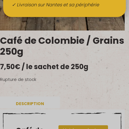
Boissons
✓ Livraison sur Nantes et sa périphérie
Alcools
QUI SOMMES-NOUS ?
Café de Colombie / Grains
FRUITS BIO AU BUREAU
250g
NOS PRODUCTEURS
7,50
€
/ le sachet de 250g
NOS MARCHÉS
Rupture de stock
DESCRIPTION