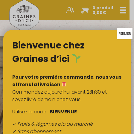
0 produit
Men
0,00
€
Promos et nouveautés
Paniers express
FERMER
Bienvenue chez
Légumes & œufs
Fruits
Graines d’ici
Viandes
Boulangerie
Pour votre première commande, nous vous
Crémerie
offrons la livraison
Commandez aujourd’hui avant 23h30 et
Poissons
soyez livré demain chez vous.
Épicerie salée
Utilisez le code :
BIENVENUE
Épicerie sucrée
✓ Fruits & légumes bio du marché
Épices
✓ Sans abonnement