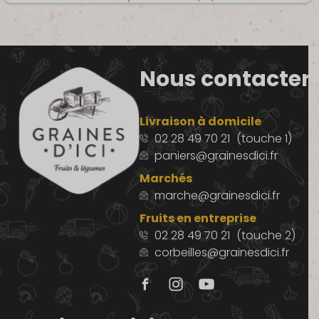
Nous contacter
Livraison à domicile
02 28 49 70 21
(touche 1)
paniers@grainesdici.fr
Marchés
marche@grainesdici.fr
Fruits en entreprise
02 28 49 70 21
(touche 2)
corbeilles@grainesdici.fr