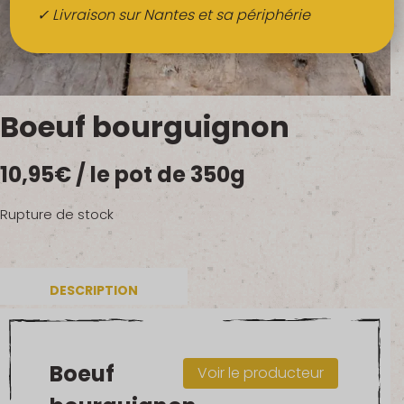
Boissons
✓ Livraison sur Nantes et sa périphérie
Alcools
QUI SOMMES-NOUS ?
Boeuf bourguignon
FRUITS BIO AU BUREAU
10,95
€
/ le pot de 350g
NOS PRODUCTEURS
NOS MARCHÉS
Rupture de stock
DESCRIPTION
Boeuf
Voir le producteur