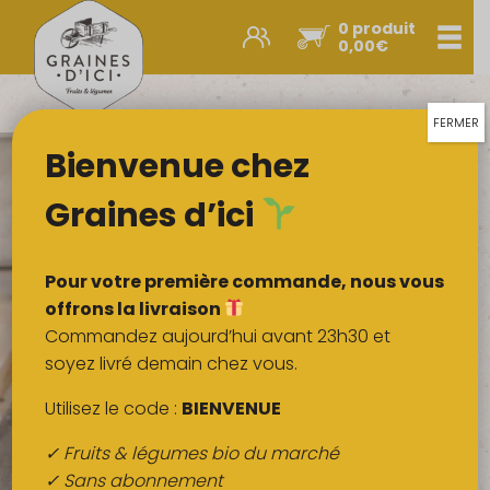
0 produit
Men
0,00
€
Promos et nouveautés
Paniers express
FERMER
Bienvenue chez
Légumes & œufs
Fruits
Graines d’ici
Viandes
Boulangerie
Pour votre première commande, nous vous
Crémerie
offrons la livraison
Commandez aujourd’hui avant 23h30 et
Poissons
soyez livré demain chez vous.
Épicerie salée
Utilisez le code :
BIENVENUE
Épicerie sucrée
✓ Fruits & légumes bio du marché
Épices
✓ Sans abonnement