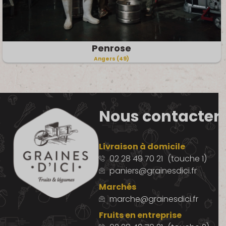
Penrose
Angers (49)
Nous contacter
Livraison à domicile
02 28 49 70 21
(touche 1)
paniers@grainesdici.fr
Marchés
marche@grainesdici.fr
Fruits en entreprise