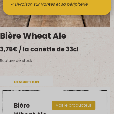
Boissons
✓ Livraison sur Nantes et sa périphérie
Alcools
QUI SOMMES-NOUS ?
Bière Wheat Ale
FRUITS BIO AU BUREAU
3,75
€
/ la canette de 33cl
NOS PRODUCTEURS
NOS MARCHÉS
Rupture de stock
DESCRIPTION
Bière
Voir le producteur