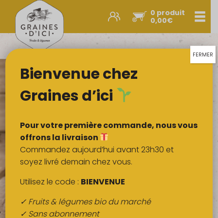
0 produit
Men
0,00
€
Promos et nouveautés
Paniers express
FERMER
Bienvenue chez
Légumes & œufs
Fruits
Graines d’ici
Viandes
Boulangerie
Pour votre première commande, nous vous
Crémerie
offrons la livraison
Commandez aujourd’hui avant 23h30 et
Poissons
soyez livré demain chez vous.
Épicerie salée
Utilisez le code :
BIENVENUE
Épicerie sucrée
✓ Fruits & légumes bio du marché
Épices
✓ Sans abonnement