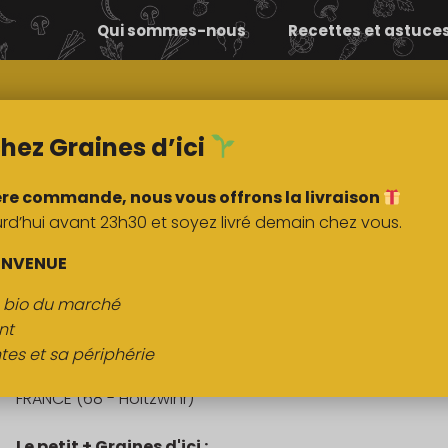
Qui sommes-nous
Recettes et astuce
Comment ça
Nos
marche ?
marchés
hez Graines d’ici
ère commande, nous vous offrons la livraison
’hui avant 23h30 et soyez livré demain chez vous.
DESCRIPTI
ENVENUE
s bio du marché
Choucroute crue
nt
tes et sa périphérie
Origine :
FRANCE (68 - Holtzwihr)
Le petit + Graines d'ici :