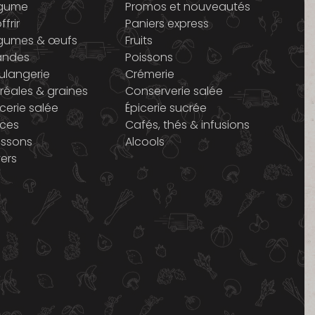
gume
Promos et nouveautés
ffrir
Paniers express
gumes & œufs
Fruits
andes
Poissons
ulangerie
Crémerie
réales & graines
Conserverie salée
icerie salée
Épicerie sucrée
ices
Cafés, thés & infusions
issons
Alcools
vers