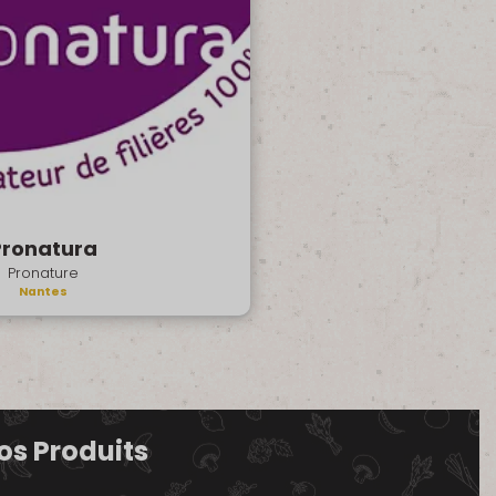
Pronatura
Pronature
Nantes
os Produits