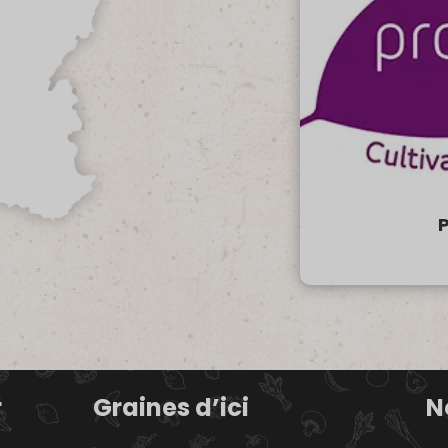
r
Graines d’ici
N