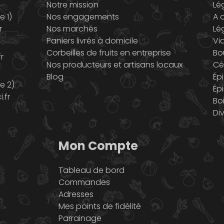
Notre mission
Lé
 1)
Nos engagements
A o
r
Nos marchés
Lé
Paniers livrés à domicile
Vi
Corbeilles de fruits en entreprise
Bo
r
Nos producteurs et artisans locaux
Cé
Blog
Ép
e 2)
Ép
.fr
Bo
Di
Mon Compte
Tableau de bord
Commandes
Adresses
Mes points de fidélité
Parrainage