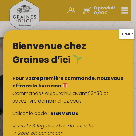
0 produit
Men
0,00
€
Promos et nouveautés
Paniers express
FERMER
Bienvenue chez
Légumes & œufs
Fruits
Graines d’ici
Viandes
Boulangerie
Pour votre première commande, nous vous
Crémerie
offrons la livraison
Commandez aujourd’hui avant 23h30 et
Poissons
soyez livré demain chez vous.
Épicerie salée
Utilisez le code :
BIENVENUE
Épicerie sucrée
✓ Fruits & légumes bio du marché
Épices
✓ Sans abonnement