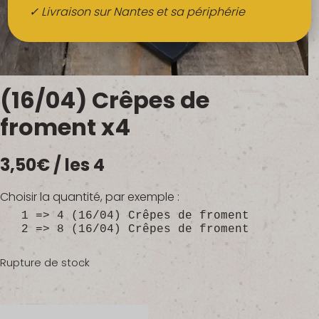
Boissons
✓ Livraison sur Nantes et sa périphérie
Alcools
QUI SOMMES-NOUS ?
(16/04) Crêpes de
FRUITS BIO AU BUREAU
froment x4
NOS PRODUCTEURS
3,50
€
/ les 4
NOS MARCHÉS
Choisir la quantité, par exemple :
1 => 4 (16/04) Crêpes de froment
2 => 8 (16/04) Crêpes de froment
Rupture de stock