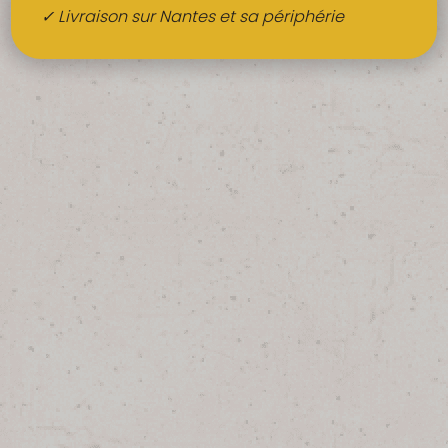
Boissons
✓ Livraison sur Nantes et sa périphérie
Alcools
QUI SOMMES-NOUS ?
FRUITS BIO AU BUREAU
NOS PRODUCTEURS
NOS MARCHÉS