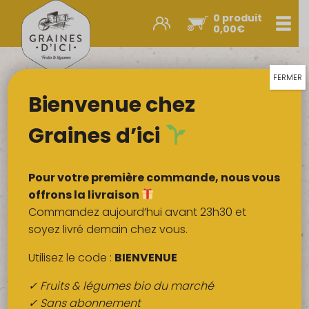
0 produit
Men
0,00
€
Promos et nouveautés
Paniers express
FERMER
Choisissez votre jour de livraison
Bienvenue chez
Légumes & œufs
Lun 10
Mar 11
Mer 12
Fruits
Graines d’ici
Jeu 13
Ven 14
Lun 17
Viandes
Recherche
Boulangerie
Pour votre première commande, nous vous
de
produits
Crémerie
offrons la livraison
Commandez aujourd’hui avant 23h30 et
22
Poissons
soyez livré demain chez vous.
Légume
Promos et
A offrir
Paniers
Légumes &
Épicerie salée
nouveautés
express
œufs
Utilisez le code :
BIENVENUE
Épicerie sucrée
✓ Fruits & légumes bio du marché
Épices
✓ Sans abonnement