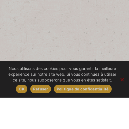
Nous utilisons des cookies pour vous garantir la meilleure
1
2
3
4
expérience sur notre site web. Si vous continuez à utiliser
ce site, nous supposerons que vous en êtes satisfait.
OK
Refuser
Politique de confidentialité
Nous contacter
Livraison à domicile
02 28 49 70 21
(touche 1)