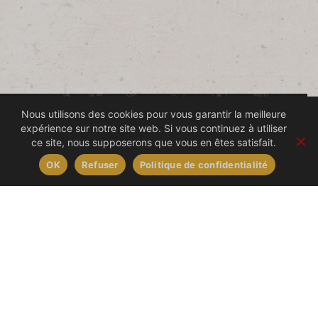
Nous utilisons des cookies pour vous garantir la meilleure
Nous contacter
expérience sur notre site web. Si vous continuez à utiliser
ce site, nous supposerons que vous en êtes satisfait.
OK
Refuser
Politique de confidentialité
Livraison à domicile
02 28 49 70 21
(touche 1)
paniers@grainesdici.fr
Marchés
marche@grainesdici.fr
Fruits en entreprise
02 28 49 70 21
(touche 2)
corbeilles@grainesdici.fr