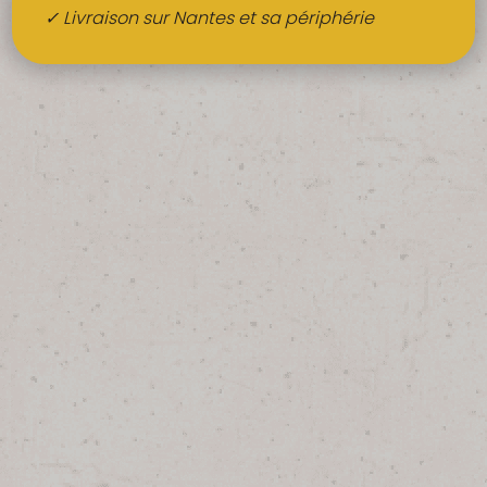
Boissons
✓ Livraison sur Nantes et sa périphérie
Alcools
QUI SOMMES-NOUS ?
FRUITS BIO AU BUREAU
NOS PRODUCTEURS
NOS MARCHÉS