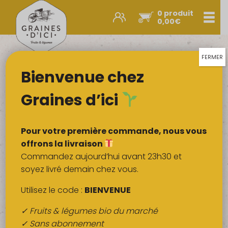
0 produit
Men
0,00
€
Promos et nouveautés
Paniers express
FERMER
Choisissez votre jour de livraison
Bienvenue chez
Légumes & œufs
Lun 10
Mar 11
Mer 12
Fruits
Graines d’ici
Jeu 13
Ven 14
Lun 17
Viandes
Recherche
Boulangerie
Pour votre première commande, nous vous
de
produits
Crémerie
offrons la livraison
Commandez aujourd’hui avant 23h30 et
22
Poissons
soyez livré demain chez vous.
Fruit
Légume
Promos et
A offrir
Paniers
Épicerie salée
nouveautés
express
Utilisez le code :
BIENVENUE
Épicerie sucrée
✓ Fruits & légumes bio du marché
Épices
✓ Sans abonnement