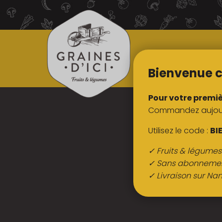
TOUS NOS
PRODUITS
Bienvenue c
Pour votre premi
Commandez aujourd
Utilisez le code :
BI
✓ Fruits & légume
✓ Sans abonneme
✓ Livraison sur Nan