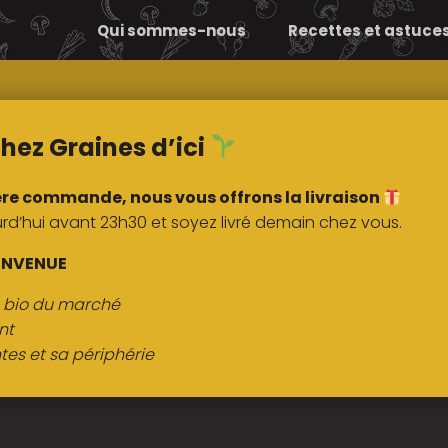
Qui sommes-nous
Recettes et astuce
Comment ça
Nos
marche ?
marchés
hez Graines d’ici
ère commande, nous vous offrons la livraison
’hui avant 23h30 et soyez livré demain chez vous.
ENVENUE
s bio du marché
nt
tes et sa périphérie