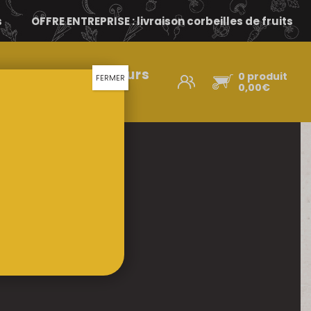
s
OFFRE ENTREPRISE : livraison corbeilles de fruits
Nos producteurs
0 produit
FERMER
d’ici
0,00
€