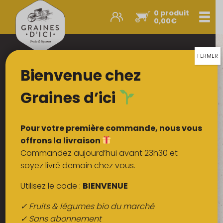
0 produit
Men
0,00
€
Promos et nouveautés
Paniers express
FERMER
Bienvenue chez
Légumes & œufs
Fruits
Graines d’ici
Viandes
Boulangerie
Pour votre première commande, nous vous
Crémerie
offrons la livraison
Commandez aujourd’hui avant 23h30 et
Poissons
soyez livré demain chez vous.
Épicerie salée
Utilisez le code :
BIENVENUE
Épicerie sucrée
✓ Fruits & légumes bio du marché
Épices
✓ Sans abonnement