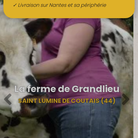
Boissons
✓ Livraison sur Nantes et sa périphérie
Alcools
QUI SOMMES-NOUS ?
FRUITS BIO AU BUREAU
NOS PRODUCTEURS
NOS MARCHÉS
La ferme de Grandlieu
SAINT LUMINE DE COUTAIS (44)