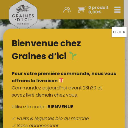
0 produit
Men
0,00
€
Promos et nouveautés
Paniers express
FERMER
Bienvenue chez
Légumes & œufs
Fruits
Graines d’ici
Viandes
Boulangerie
Pour votre première commande, nous vous
Crémerie
offrons la livraison
Commandez aujourd’hui avant 23h30 et
Poissons
soyez livré demain chez vous.
Épicerie salée
Utilisez le code :
BIENVENUE
Épicerie sucrée
✓ Fruits & légumes bio du marché
Épices
✓ Sans abonnement