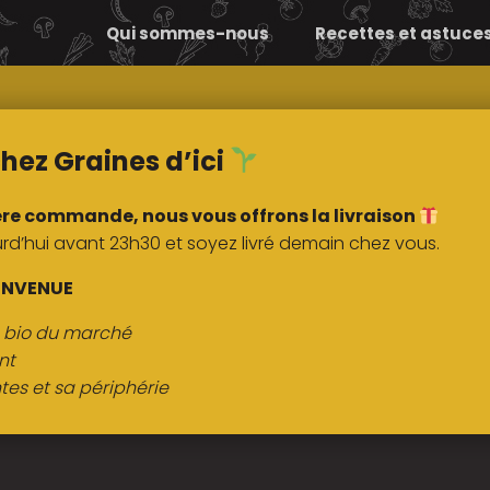
Qui sommes-nous
Recettes et astuce
Comment ça
Nos
marche ?
marchés
hez Graines d’ici
ère commande, nous vous offrons la livraison
’hui avant 23h30 et soyez livré demain chez vous.
ENVENUE
s bio du marché
nt
tes et sa périphérie