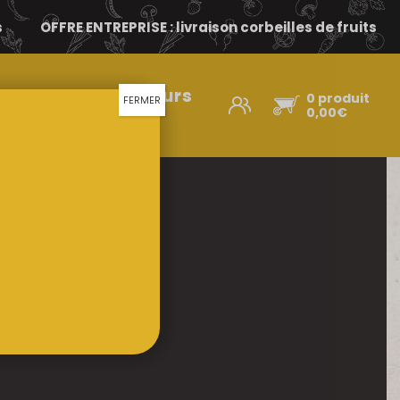
s
OFFRE ENTREPRISE : livraison corbeilles de fruits
Nos producteurs
0 produit
FERMER
d’ici
0,00
€