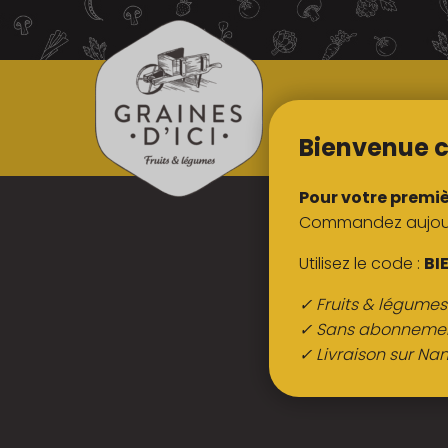
TOUS NOS
PRODUITS
Bienvenue c
Pour votre premi
Commandez aujourd
Utilisez le code :
BI
✓ Fruits & légume
✓ Sans abonneme
✓ Livraison sur Nan