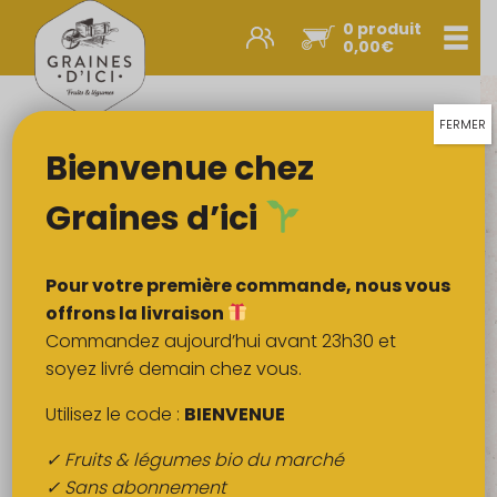
0 produit
Men
0,00
€
Promos et nouveautés
Paniers express
FERMER
Bienvenue chez
Légumes & œufs
Fruits
Graines d’ici
Viandes
Boulangerie
Pour votre première commande, nous vous
Crémerie
offrons la livraison
Commandez aujourd’hui avant 23h30 et
Poissons
soyez livré demain chez vous.
Épicerie salée
Utilisez le code :
BIENVENUE
Épicerie sucrée
✓ Fruits & légumes bio du marché
Épices
✓ Sans abonnement