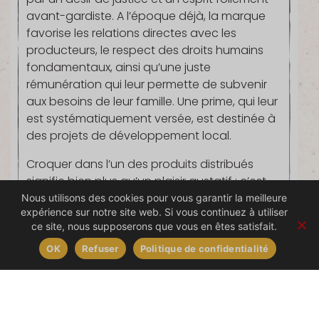
avant-gardiste. A l’époque déjà, la marque
favorise les relations directes avec les
producteurs, le respect des droits humains
fondamentaux, ainsi qu’une juste
rémunération qui leur permette de subvenir
aux besoins de leur famille. Une prime, qui leur
est systématiquement versée, est destinée à
des projets de développement local.
Croquer dans l’un des produits distribués
signifie bien plus qu’un plaisir gustatif : c’est
un acte citoyen. Derrière se cache un
Nous utilisons des cookies pour vous garantir la meilleure
expérience sur notre site web. Si vous continuez à utiliser
mouvement qui porte une vision exigeante
ce site, nous supposerons que vous en êtes satisfait.
du commerce équitable. Symbole de cet
engagement, le label international WFTO
OK
Refuser
Politique de confidentialité
garantit le contrôle des conditions de travail,
les salaires, l’absence de travail des enfants
et la protection de l’environnement. Au-delà
de la certification, la marque a une ambition