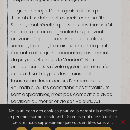
La grande majorité des grains utilisés par
Joseph, fondateur et associé avec sa fille,
Sophie, sont récoltés par ses soins (sur ses 14
hectares de terres agricoles) ou peuvent
provenir d’exploitations voisines : le blé, le
sarrasin, le seigle, le maïs ou encore le petit
épeautre et le grand épeautre proviennent
du pays de Retz ou de Vendée*. Notre
producteur nous révèle également être très
exigeant sur l’origine des grains qu’il
transforme : les importer d’Ukraine ou de
Roumanie, où les conditions des travailleurs
sont déplorables, n’est pas compatible avec
sa vision du métier et de ses valeurs. Au
Moulin de la Brosse, père et fille travaillent de
Nous utilisons des cookies pour vous garantir la meilleure
manière traditionnelle. La mouture est réalisée
expérience sur notre site web. Si vous continuez à utiliser
par l’action mécanique d’une meule de pierre.
ce site, nous supposerons que vous en êtes satisfait.
Celle-ci permet d’écraser le blé à basse