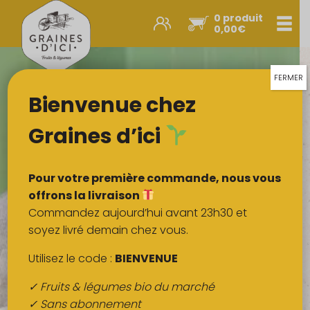
0 produit
Men
0,00
€
Promos et nouveautés
Paniers express
FERMER
Bienvenue chez
Légumes & œufs
Fruits
Graines d’ici
Viandes
Boulangerie
Pour votre première commande, nous vous
Crémerie
offrons la livraison
Commandez aujourd’hui avant 23h30 et
Poissons
soyez livré demain chez vous.
Épicerie salée
Utilisez le code :
BIENVENUE
Épicerie sucrée
✓ Fruits & légumes bio du marché
Épices
✓ Sans abonnement