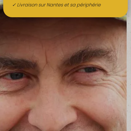
Boissons
✓ Livraison sur Nantes et sa périphérie
Alcools
QUI SOMMES-NOUS ?
FRUITS BIO AU BUREAU
NOS PRODUCTEURS
NOS MARCHÉS